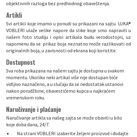
objektivnih razloga bez predhodnog obaveštenja.
Artikli
Svi artikli koje imamo u ponudi su prikazani na sajtu. UJKA®
VOBLERI ulaže velike napore da slike koje smo napravili u
našem foto studiju i opisi artikala budu verodostojni, uz
napomenu da se prikaz boja neznatno može razlikovati od
originalnih boja, u zavisnosti od ekrana koji koristite.
Dostupnost
Sva roba prikazana na našem sajtu je dostupna u svakom
momentu. Ukoliko neki artikal više nije dostupan biće
vidljivo naznačeno, a u slučaju da se nedostatak ustanovi
nakon porudžbine, obavestićemo kupca u najkraćem
vremenskom roku.
Naručivanje i plaćanje
Naručivanje artikla sa našeg sajta se može obaviti u bilo
koje doba dana, 24/7.
Na strani VOBLERI izaberite željeni proizvod i dodajte