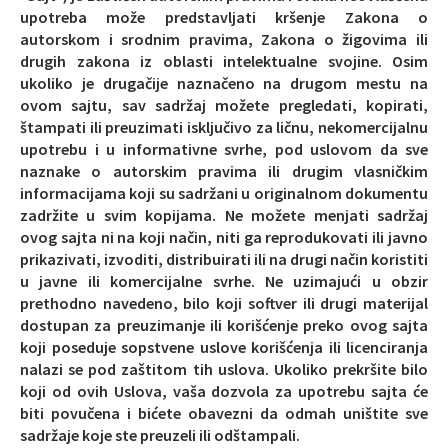
upotreba može predstavljati kršenje Zakona o
autorskom i srodnim pravima, Zakona o žigovima ili
drugih zakona iz oblasti intelektualne svojine. Osim
ukoliko je drugačije naznačeno na drugom mestu na
ovom sajtu, sav sadržaj možete pregledati, kopirati,
štampati ili preuzimati isključivo za ličnu, nekomercijalnu
upotrebu i u informativne svrhe, pod uslovom da sve
naznake o autorskim pravima ili drugim vlasničkim
informacijama koji su sadržani u originalnom dokumentu
zadržite u svim kopijama. Ne možete menjati sadržaj
ovog sajta ni na koji način, niti ga reprodukovati ili javno
prikazivati, izvoditi, distribuirati ili na drugi način koristiti
u javne ili komercijalne svrhe. Ne uzimajući u obzir
prethodno navedeno, bilo koji softver ili drugi materijal
dostupan za preuzimanje ili korišćenje preko ovog sajta
koji poseduje sopstvene uslove korišćenja ili licenciranja
nalazi se pod zaštitom tih uslova. Ukoliko prekršite bilo
koji od ovih Uslova, vaša dozvola za upotrebu sajta će
biti povučena i bićete obavezni da odmah uništite sve
sadržaje koje ste preuzeli ili odštampali.