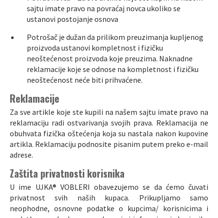
sajtu imate pravo na povraćaj novca ukoliko se
ustanovi postojanje osnova
Potrošač je dužan da prilikom preuzimanja kupljenog
proizvoda ustanovi kompletnost i fizičku
neoštećenost proizvoda koje preuzima. Naknadne
reklamacije koje se odnose na kompletnost i fizičku
neoštećenost neće biti prihvaćene.
Reklamacije
Za sve artikle koje ste kupili na našem sajtu imate pravo na
reklamaciju radi ostvarivanja svojih prava. Reklamacija ne
obuhvata fizička oštećenja koja su nastala nakon kupovine
artikla. Reklamaciju podnosite pisanim putem preko e-mail
adrese.
Zaštita privatnosti korisnika
U ime UJKA® VOBLERI obavezujemo se da ćemo čuvati
privatnost svih naših kupaca. Prikupljamo samo
neophodne, osnovne podatke o kupcima/ korisnicima i