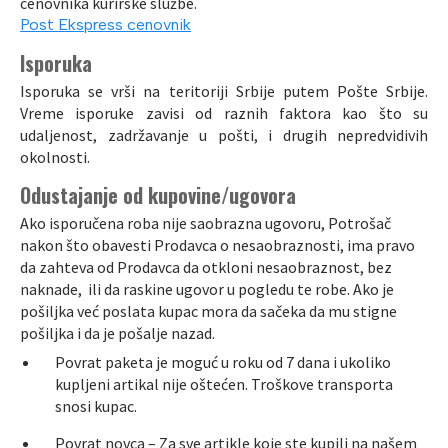
cenovnika kurirske službe.
Post Ekspress cenovnik
Isporuka
Isporuka se vrši na teritoriji Srbije putem Pošte Srbije.
Vreme isporuke zavisi od raznih faktora kao što su
udaljenost, zadržavanje u pošti, i drugih nepredvidivih
okolnosti.
Odustajanje od kupovine/ugovora
Ako isporučena roba nije saobrazna ugovoru, Potrošač
nakon što obavesti Prodavca o nesaobraznosti, ima pravo
da zahteva od Prodavca da otkloni nesaobraznost, bez
naknade, ili da raskine ugovor u pogledu te robe. Ako je
pošiljka već poslata kupac mora da sačeka da mu stigne
pošiljka i da je pošalje nazad.
Povrat paketa je moguć u roku od 7 dana i ukoliko
kupljeni artikal nije oštećen. Troškove transporta
snosi kupac.
Povrat novca – Za sve artikle koje ste kupili na našem