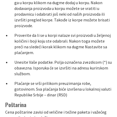
ga u korpu klikom na dugme dodaj u korpu. Nakon
dodavanja proizvoda u korpu možete se vratiti u
prodavnicu i odabrati još neki od naših proizvoda ili
izvršiti pregled korpe. Takođe iz korpe možete brisati
proizvode.
Proverite da li se u korpi nalaze svi proizvodi u željenoj
količini i boji koju ste odabrali. Nakon toga možete
preći na sledeći korak klikom na dugme Nastavite sa
plaćanjem.
Unesite Vaše podatke. Polja označena zvezdicom (*) su
obavezna. Isporuka će se izvršiti na adresu kurirskom
službom.
Plaćanje se vrši prilikom preuzimanja robe,
gotovinom. Sva plaćanja biće izvršena u lokalnoj valuti
Republike Srbije – dinar (RSD)
Poštarina
Cena poštarine zavisi od veličine i težine paketa i važećeg