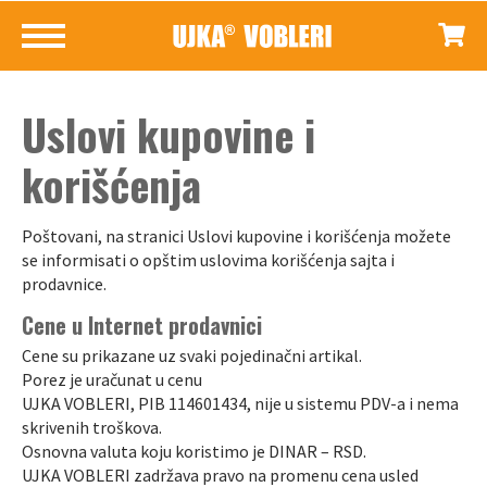
Uslovi kupovine i
korišćenja
Poštovani, na stranici Uslovi kupovine i korišćenja možete
se informisati o opštim uslovima korišćenja sajta i
prodavnice.
Cene u Internet prodavnici
Cene su prikazane uz svaki pojedinačni artikal.
Porez je uračunat u cenu
UJKA VOBLERI, PIB 114601434, nije u sistemu PDV-a i nema
skrivenih troškova.
Osnovna valuta koju koristimo je DINAR – RSD.
UJKA VOBLERI zadržava pravo na promenu cena usled