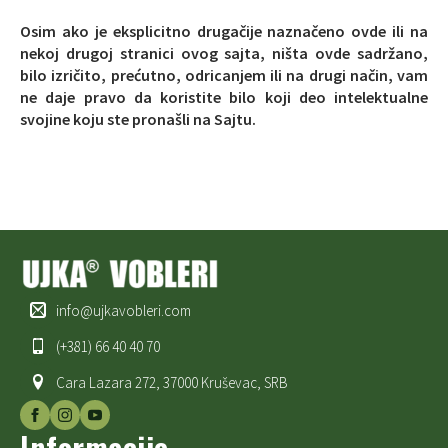
Osim ako je eksplicitno drugačije naznačeno ovde ili na
nekoj drugoj stranici ovog sajta, ništa ovde sadržano,
bilo izričito, prećutno, odricanjem ili na drugi način, vam
ne daje pravo da koristite bilo koji deo intelektualne
svojine koju ste pronašli na Sajtu.
info@ujkavobleri.com
(+381) 66 40 40 70
Cara Lazara 272, 37000 Kruševac, SRB