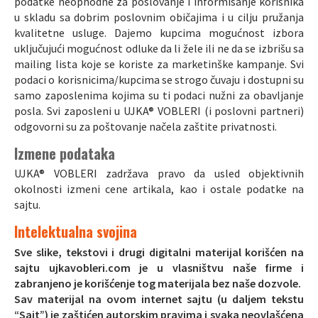
podatke neophodne za poslovanje i informisanje korisnika
u skladu sa dobrim poslovnim običajima i u cilju pružanja
kvalitetne usluge. Dajemo kupcima mogućnost izbora
uključujući mogućnost odluke da li žele ili ne da se izbrišu sa
mailing lista koje se koriste za marketinške kampanje. Svi
podaci o korisnicima/kupcima se strogo čuvaju i dostupni su
samo zaposlenima kojima su ti podaci nužni za obavljanje
posla. Svi zaposleni u UJKA® VOBLERI (i poslovni partneri)
odgovorni su za poštovanje načela zaštite privatnosti.
Izmene podataka
UJKA® VOBLERI zadržava pravo da usled objektivnih
okolnosti izmeni cene artikala, kao i ostale podatke na
sajtu.
Intelektualna svojina
Sve slike, tekstovi i drugi digitalni materijal korišćen na
sajtu ujkavobleri.com je u vlasništvu naše firme i
zabranjeno je korišćenje tog materijala bez naše dozvole.
Sav materijal na ovom internet sajtu (u daljem tekstu
“Sajt”) je zaštićen autorskim pravima i svaka neovlašćena