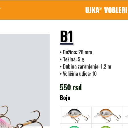
T
B1
• Dužina: 28 mm
• Težina: 5 g
• Dubina zaranjanja: 1,2 m
• Veličina udica: 10
550
rsd
Boja