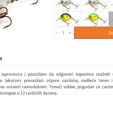
B1
Do
količina
ja
isprovocira i pouzdano da odgovori naporima snažnih 
a lakoćom prevazilazi otpore vazduha, nadleće teren i
as ostaviti ravnodušnim. Tonući vobler, pogodan za casting
ostupan u 12 različitih dezena.