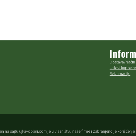
Inform
Dostava/Način 
Uslovi kupovine
Reklamacije
rišćen na sajtu ujkavobleri.com je u vlasništvu naše firme i zabranjeno je korišćen