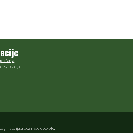
acije
plaćanja
 i korišćenja
je tog materijala bez naše dozvole.