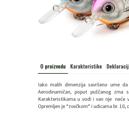
O proizvodu
Karakteristike
Deklaraci
Iako malih dimenzija savršeno ume da 
Aerodinamičan, poput puščanog zrna s
Karakteristikama u vodi i van nje neće v
Opremljen je “zvečkom“ i udicama br. 10, d