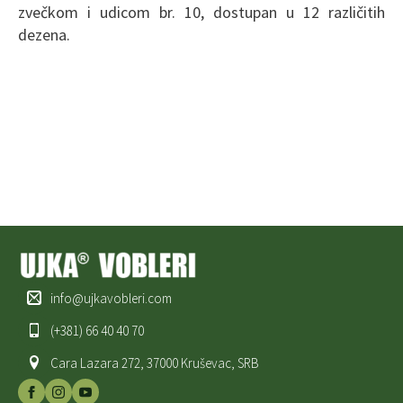
zvečkom i udicom br. 10, dostupan u 12 različitih
dezena.
info@ujkavobleri.com
(+381) 66 40 40 70
Cara Lazara 272, 37000 Kruševac, SRB