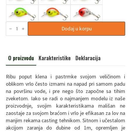
B0
Dodaj u korpu
količina
O proizvodu
Karakteristike
Deklaracija
Ribu poput klena i pastrmke svojom veličinom i
oblikom vrlo često izmami na napad pri samom padu
na površinu vode, i pre nego što započne sa tihim
zveketom. Iako se radi o najmanjem modelu iz naše
proizvodnje, svojim karakteristikama mališan ne
zaostaje za svojom braćom i vrlo je efikasan za lov na
manjim rekama casting tehnikom. Sitnom i učestalom
akcijom zaranja do dubine od 1m, opremljen je